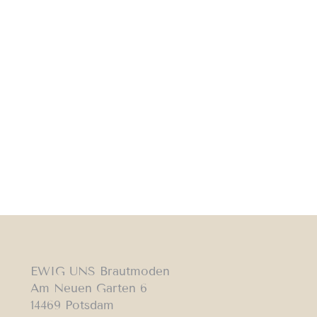
EWIG UNS Brautmoden
Am Neuen Garten 6
14469 Potsdam